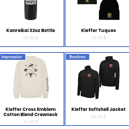
Kanreikai 32oz Bottle
Kieffer Tuques
Prix
Prix
26,95 $
26,95 $
Impression
Broderie
Kieffer Cross Emblem
Kieffer Softshell Jacket
Cotton Blend Crewneck
Prix
84,95 $
Prix
42,95 $