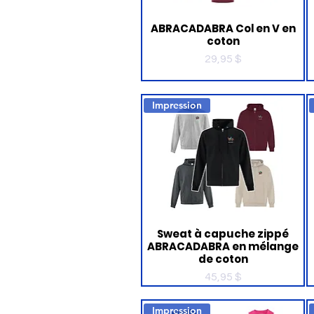
ABRACADABRA Col en V en
coton
Prix
29,95 $
Impression
Sweat à capuche zippé
ABRACADABRA en mélange
de coton
Prix
45,95 $
Impression