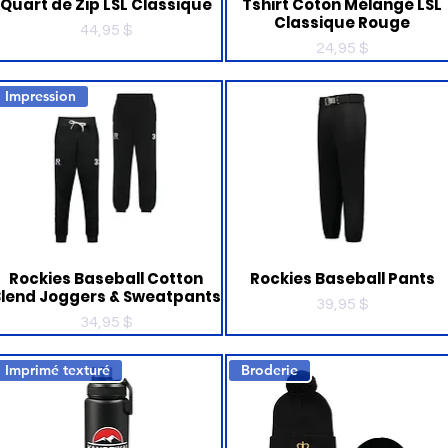
Quart de Zip LSL Classique
Tshirt Coton Mélangé LSL
Classique Rouge
Prix
44,95 $
Prix
24,95 $
Impression
Rockies Baseball Cotton
Rockies Baseball Pants
lend Joggers & Sweatpants
Prix
39,95 $
Prix
34,95 $
Imprimé texturé
Broderie