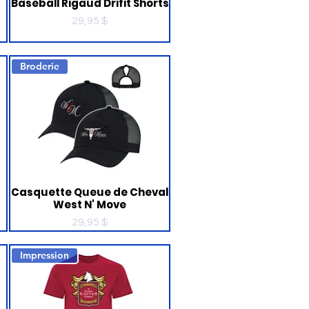
Baseball Rigaud Drifit Shorts
Prix
29,95 $
Broderie
Casquette Queue de Cheval
West N' Move
Prix
29,95 $
Impression