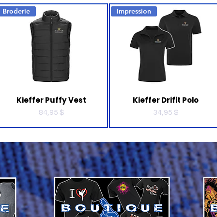
Broderie
Impression
Kieffer Puffy Vest
Kieffer Drifit Polo
Prix
Prix
84,95 $
34,95 $