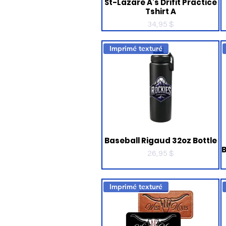
St-Lazare A's Drifit Practice
Tshirt A
Prix
34,95 $
Imprimé texturé
Baseball Rigaud 32oz Bottle
B
Prix
26,95 $
Imprimé texturé