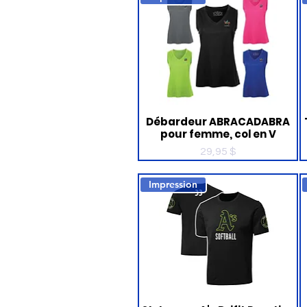
Débardeur ABRACADABRA
pour femme, col en V
Prix
29,95 $
Impression