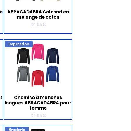
de
ABRACADABRA Col rond en
mélange de coton
Prix
34,95 $
Impression
t
Chemise à manches
longues ABRACADABRA pour
femme
Prix
31,95 $
Broderie