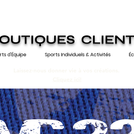
ION GRATUITE SUR COMMANDES DE 25
n gratuite pour toute commande de 250 $
OUTIQUES CLIEN
rts d'Équipe
Sports Individuels & Activités
Éc
Laissez-nous donner vie à vos créations.
Cliquez ici!