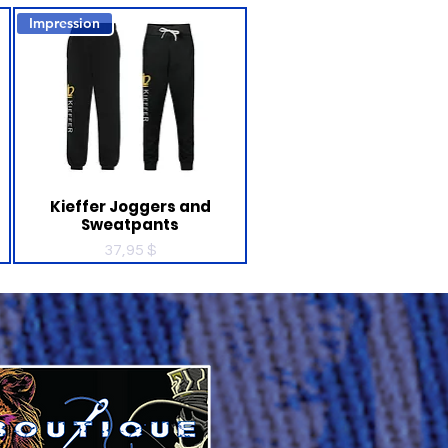
Impression
Kieffer Joggers and
Sweatpants
Prix
37,95 $