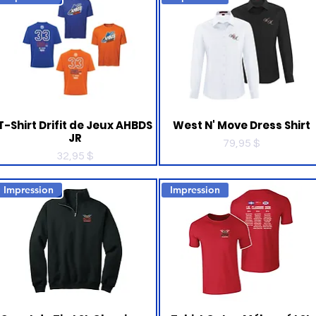
T-Shirt Drifit de Jeux AHBDS
West N' Move Dress Shirt
JR
Prix
79,95 $
Prix
32,95 $
Impression
Impression