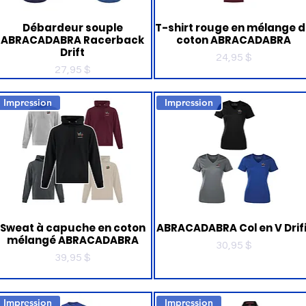
Débardeur souple
T-shirt rouge en mélange 
ABRACADABRA Racerback
coton ABRACADABRA
Drift
Prix
24,95 $
Prix
27,95 $
Impression
Impression
Sweat à capuche en coton
ABRACADABRA Col en V Drifi
mélangé ABRACADABRA
Prix
30,95 $
Prix
39,95 $
Impression
Impression