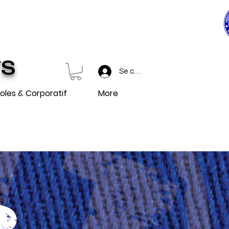
0$ ET PLUS
 et plus.
TS
Se connecter
oles & Corporatif
More