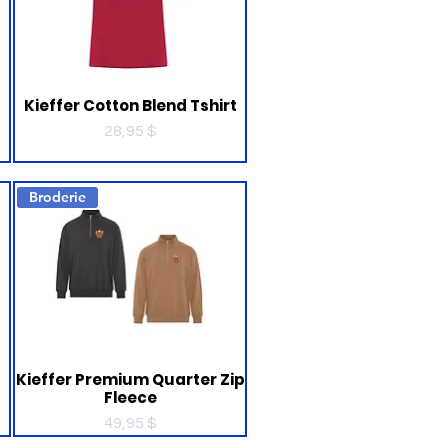
Kieffer Cotton Blend Tshirt
Prix
28,95 $
Broderie
Kieffer Premium Quarter Zip
Fleece
Prix
49,95 $