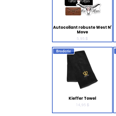
Autocollant robuste West N'
Move
Prix
5,95 $
Broderie
Kieffer Towel
Prix
14,95 $