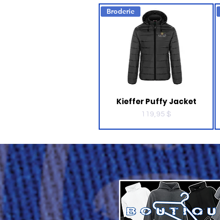
Broderie
Kieffer Puffy Jacket
Prix
119,95 $