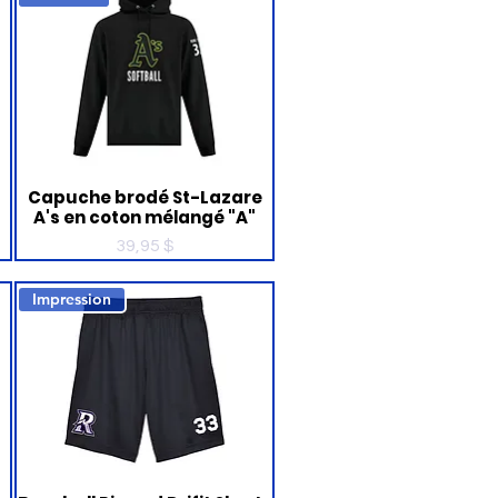
Capuche brodé St-Lazare
A's en coton mélangé "A"
Prix
39,95 $
Impression