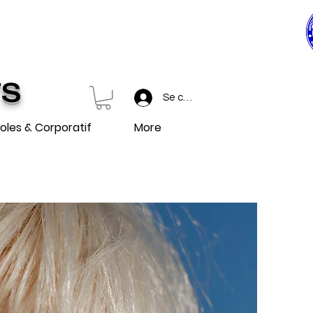
0$ ET PLUS
 et plus.
TS
Se connecter
oles & Corporatif
More