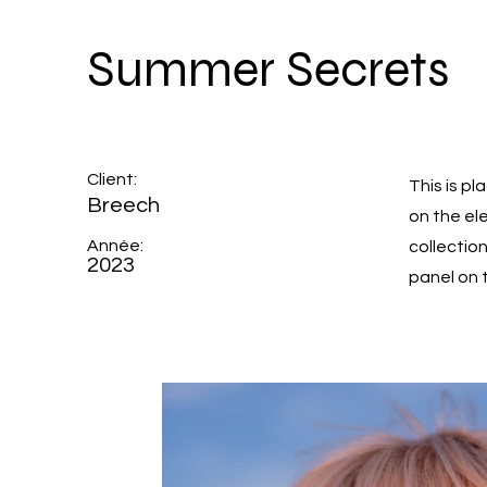
Summer Secrets
Client:
This is p
Breech
on the el
Année:
collectio
2023
panel on t