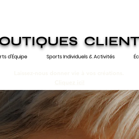
ION GRATUITE SUR COMMANDES DE 25
n gratuite pour toute commande de 250 $
OUTIQUES CLIEN
rts d'Équipe
Sports Individuels & Activités
Éc
Laissez-nous donner vie à vos créations.
Cliquez ici!