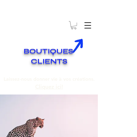
* EXPÉDITION GRATUITE SUR COMMANDES DE 250$ ET PLUS
Livraison gratuite pour toute commande de 250 $ et plus.
BOUTIQUES
CLIENTS
Laissez-nous donner vie à vos créations.
Cliquez ici!