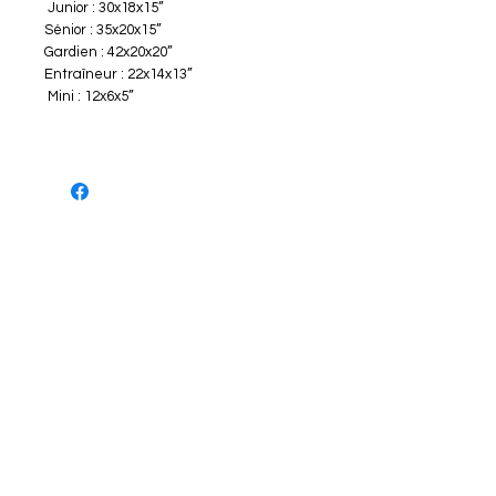
Junior : 30x18x15”
Sénior : 35x20x15”
Gardien : 42x20x20”
Entraîneur : 22x14x13”
Mini : 12x6x5”