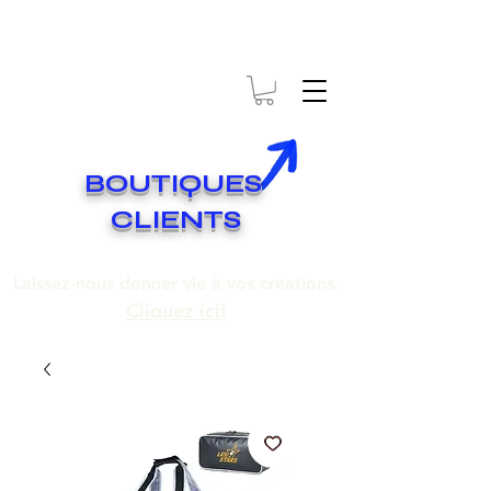
* EXPÉDITION GRATUITE SUR COMMANDES DE 250$ ET PLUS
Livraison gratuite pour toute commande de 250 $ et plus.
BOUTIQUES
CLIENTS
Laissez-nous donner vie à vos créations.
Cliquez ici!