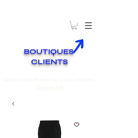
* EXPÉDITION GRATUITE SUR COMMANDES DE 250$ ET PLUS
Livraison gratuite pour toute commande de 250 $ et plus.
BOUTIQUES
CLIENTS
Laissez-nous donner vie à vos créations.
Cliquez ici!