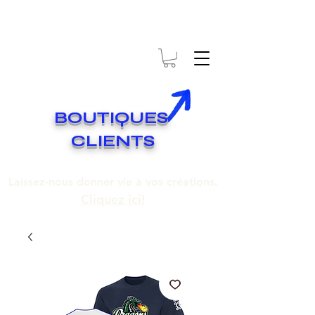
* EXPÉDITION GRATUITE SUR COMMANDES DE 250$ ET PLUS
Livraison gratuite pour toute commande de 250 $ et plus.
BOUTIQUES
CLIENTS
Laissez-nous donner vie à vos créations.
Cliquez ici!