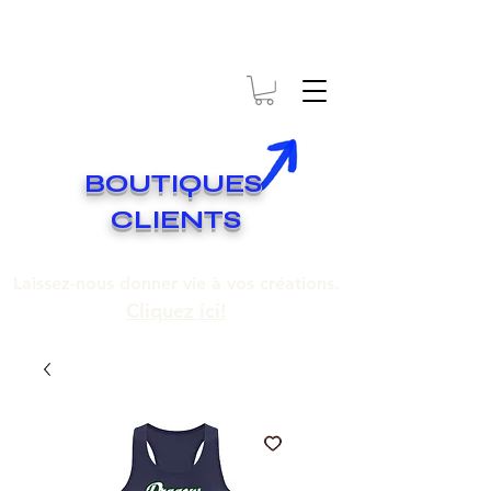
* EXPÉDITION GRATUITE SUR COMMANDES DE 250$ ET PLUS
Livraison gratuite pour toute commande de 250 $ et plus.
BOUTIQUES
CLIENTS
Laissez-nous donner vie à vos créations.
Cliquez ici!