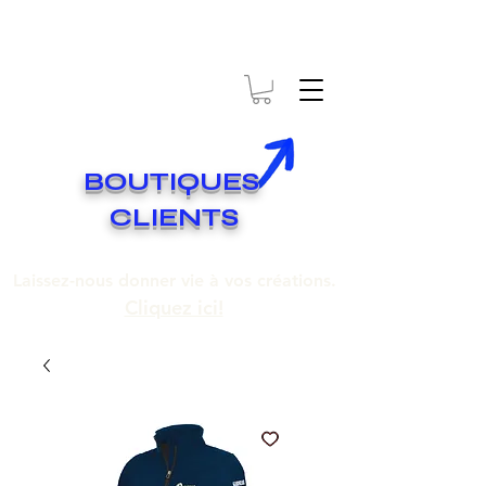
* EXPÉDITION GRATUITE SUR COMMANDES DE 250$ ET PLUS
Livraison gratuite pour toute commande de 250 $ et plus.
BOUTIQUES
CLIENTS
Laissez-nous donner vie à vos créations.
Cliquez ici!