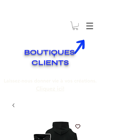
* EXPÉDITION GRATUITE SUR COMMANDES DE 250$ ET PLUS
Livraison gratuite pour toute commande de 250 $ et plus.
BOUTIQUES
CLIENTS
Laissez-nous donner vie à vos créations.
Cliquez ici!