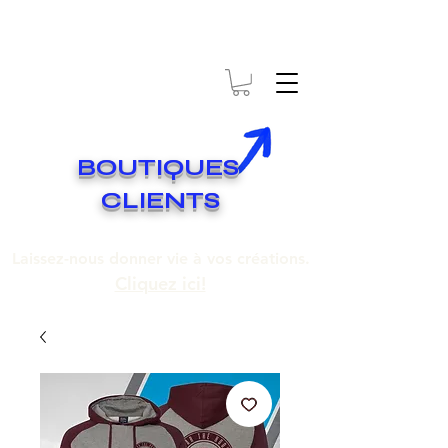
* EXPÉDITION GRATUITE SUR COMMANDES DE 250$ ET PLUS
Livraison gratuite pour toute commande de 250 $ et plus.
BOUTIQUES
CLIENTS
Laissez-nous donner vie à vos créations.
Cliquez ici!