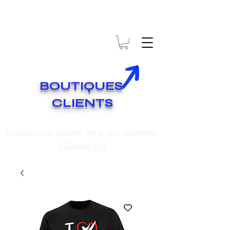
* EXPÉDITION GRATUITE SUR COMMANDES DE 250$ ET PLUS
Livraison gratuite pour toute commande de 250 $ et plus.
BOUTIQUES
CLIENTS
Laissez-nous donner vie à vos créations.
Cliquez ici!