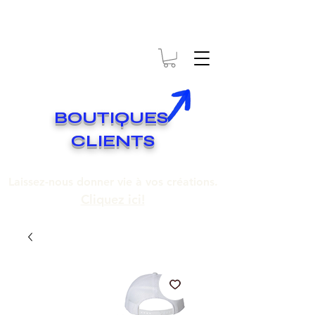
* EXPÉDITION GRATUITE SUR COMMANDES DE 250$ ET PLUS
Livraison gratuite pour toute commande de 250 $ et plus.
BOUTIQUES
CLIENTS
Laissez-nous donner vie à vos créations.
Cliquez ici!