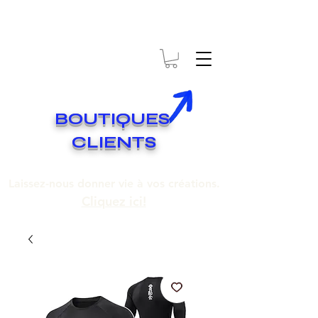
* EXPÉDITION GRATUITE SUR COMMANDES DE 250$ ET PLUS
Livraison gratuite pour toute commande de 250 $ et plus.
BOUTIQUES
CLIENTS
Laissez-nous donner vie à vos créations.
Cliquez ici!