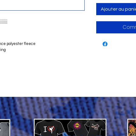
Ajouter au pani
Comm
nce polyester fleece
ring