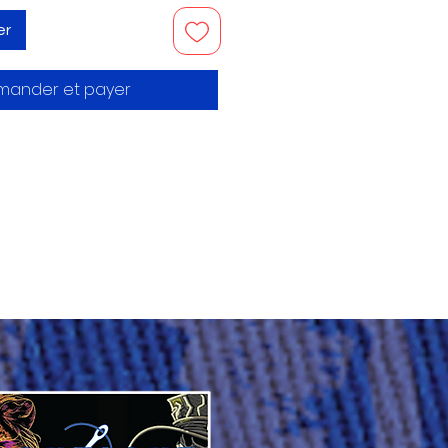
er
ander et payer