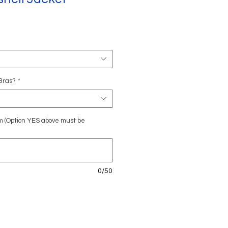
 Bras?
*
m (Option YES above must be
0/50