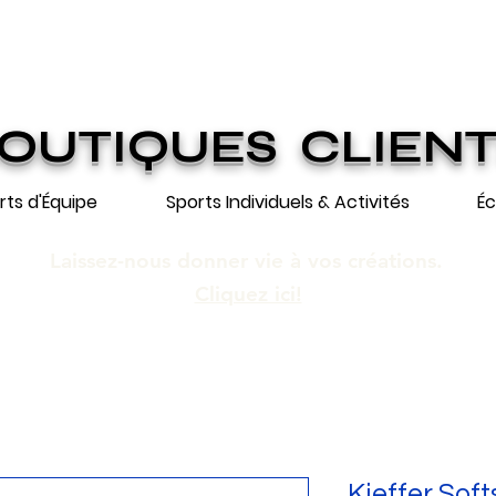
ION GRATUITE SUR COMMANDES DE 25
n gratuite pour toute commande de 250 $
OUTIQUES CLIEN
rts d'Équipe
Sports Individuels & Activités
Éc
Laissez-nous donner vie à vos créations.
Cliquez ici!
Kieffer Soft