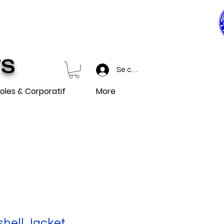
0$ ET PLUS
 et plus.
TS
Se connecter
oles & Corporatif
More
shell Jacket