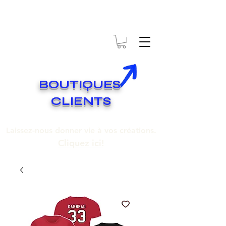
* EXPÉDITION GRATUITE SUR COMMANDES DE 250$ ET PLUS
Livraison gratuite pour toute commande de 250 $ et plus.
BOUTIQUES
CLIENTS
Laissez-nous donner vie à vos créations.
Cliquez ici!