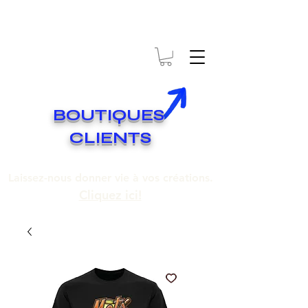
* EXPÉDITION GRATUITE SUR COMMANDES DE 250$ ET PLUS
Livraison gratuite pour toute commande de 250 $ et plus.
BOUTIQUES
CLIENTS
Laissez-nous donner vie à vos créations.
Cliquez ici!