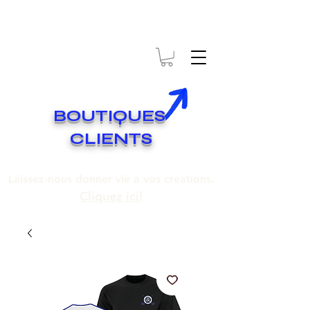
* EXPÉDITION GRATUITE SUR COMMANDES DE 250$ ET PLUS
Livraison gratuite pour toute commande de 250 $ et plus.
BOUTIQUES
CLIENTS
Laissez-nous donner vie à vos créations.
Cliquez ici!