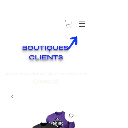
* EXPÉDITION GRATUITE SUR COMMANDES DE 250$ ET PLUS
Livraison gratuite pour toute commande de 250 $ et plus.
BOUTIQUES
CLIENTS
Laissez-nous donner vie à vos créations.
Cliquez ici!