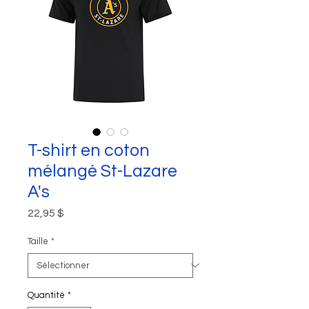
T-shirt en coton
mélangé St-Lazare
A's
Prix
22,95 $
Taille
*
Quantité
*