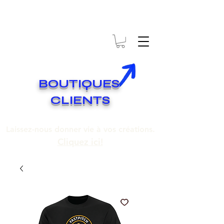
* EXPÉDITION GRATUITE SUR COMMANDES DE 250$ ET PLUS
Livraison gratuite pour toute commande de 250 $ et plus.
BOUTIQUES
CLIENTS
Laissez-nous donner vie à vos créations.
Cliquez ici!