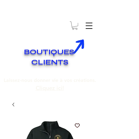
* EXPÉDITION GRATUITE SUR COMMANDES DE 250$ ET PLUS
Livraison gratuite pour toute commande de 250 $ et plus.
BOUTIQUES
CLIENTS
Laissez-nous donner vie à vos créations.
Cliquez ici!