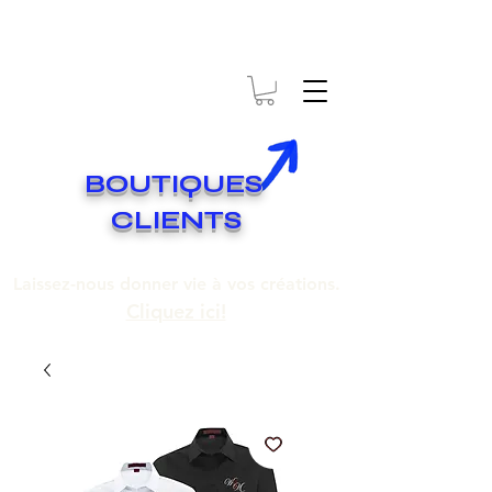
* EXPÉDITION GRATUITE SUR COMMANDES DE 250$ ET PLUS
Livraison gratuite pour toute commande de 250 $ et plus.
BOUTIQUES
CLIENTS
Laissez-nous donner vie à vos créations.
Cliquez ici!