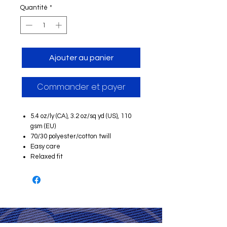
Quantité
*
Ajouter au panier
Commander et payer
5.4 oz/ly (CA), 3.2 oz/sq yd (US), 110
gsm (EU)
70/30 polyester/cotton twill
Easy care
Relaxed fit