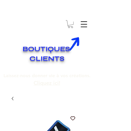
* EXPÉDITION GRATUITE SUR COMMANDES DE 250$ ET PLUS
Livraison gratuite pour toute commande de 250 $ et plus.
BOUTIQUES
CLIENTS
Laissez-nous donner vie à vos créations.
Cliquez ici!