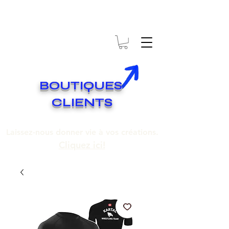
* EXPÉDITION GRATUITE SUR COMMANDES DE 250$ ET PLUS
Livraison gratuite pour toute commande de 250 $ et plus.
BOUTIQUES
CLIENTS
Laissez-nous donner vie à vos créations.
Cliquez ici!