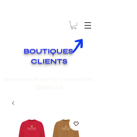
* EXPÉDITION GRATUITE SUR COMMANDES DE 250$ ET PLUS
Livraison gratuite pour toute commande de 250 $ et plus.
BOUTIQUES
CLIENTS
Laissez-nous donner vie à vos créations.
Cliquez ici!