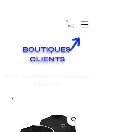
* EXPÉDITION GRATUITE SUR COMMANDES DE 250$ ET PLUS
Livraison gratuite pour toute commande de 250 $ et plus.
BOUTIQUES
CLIENTS
Laissez-nous donner vie à vos créations.
Cliquez ici!