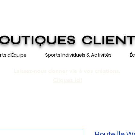
ION GRATUITE SUR COMMANDES DE 25
n gratuite pour toute commande de 250 $
OUTIQUES CLIEN
rts d'Équipe
Sports Individuels & Activités
Éc
Laissez-nous donner vie à vos créations.
Cliquez ici!
Bouteille W