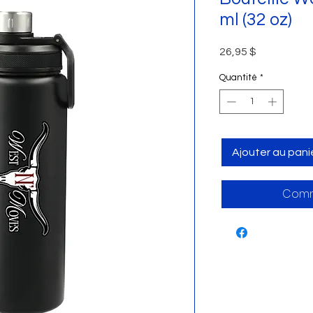
ml (32 oz)
Prix
26,95 $
Quantité
*
Ajouter au pani
Comm