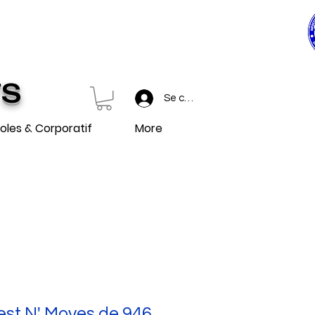
0$ ET PLUS
 et plus.
TS
Se connecter
oles & Corporatif
More
est N' Moves de 946