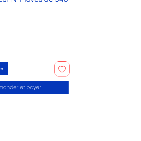
er
ander et payer