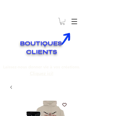
* EXPÉDITION GRATUITE SUR COMMANDES DE 250$ ET PLUS
Livraison gratuite pour toute commande de 250 $ et plus.
BOUTIQUES
CLIENTS
Laissez-nous donner vie à vos créations.
Cliquez ici!