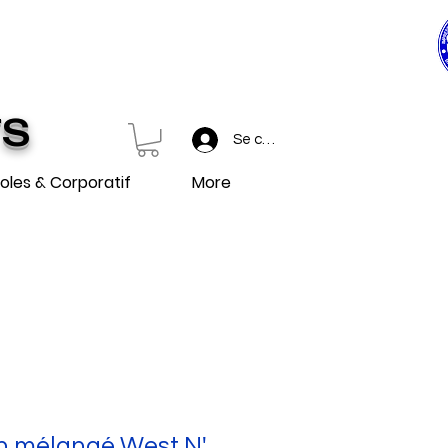
0$ ET PLUS
 et plus.
TS
Se connecter
oles & Corporatif
More
on mélangé West N'