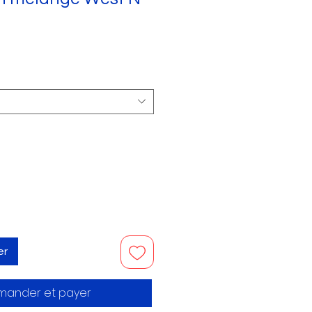
er
ander et payer