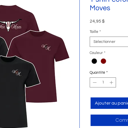
Moves
Prix
24,95 $
Taille
*
Sélectionner
Couleur
*
Quantité
*
Ajouter au pani
Comm