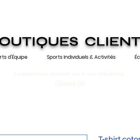
ION GRATUITE SUR COMMANDES DE 25
n gratuite pour toute commande de 250 $
OUTIQUES CLIEN
rts d'Équipe
Sports Individuels & Activités
Éc
Laissez-nous donner vie à vos créations.
Cliquez ici!
T-shirt cot